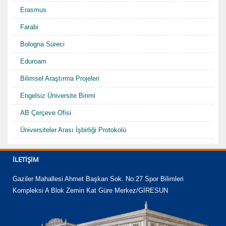
Erasmus
Farabi
Bologna Süreci
Eduroam
Bilimsel Araştırma Projeleri
Engelsiz Üniversite Birimi
AB Çerçeve Ofisi
Üniversiteler Arası İşbirliği Protokolü
Sosyal Tesisler
İLETIŞIM
Telefon Rehberi
Gaziler Mahallesi Ahmet Başkan Sok. No:27 Spor Bilimleri
Kompleksi A Blok Zemin Kat Güre Merkez/GİRESUN