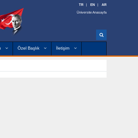
TR
EN
AR
Üniversite Anasayfa
A
r
a
kı
Özel Başlık
İletişim