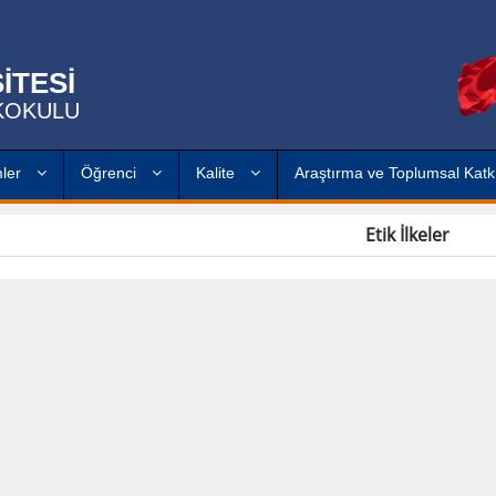
İTESİ
EKOKULU
mler
Öğrenci
Kalite
Araştırma ve Toplumsal Kat
Etik İlkeler