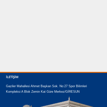
İLETIŞIM
Gaziler Mahallesi Ahmet Başkan Sok. No:27 Spor Bilimleri
Kompleksi A Blok Zemin Kat Güre Merkez/GİRESUN