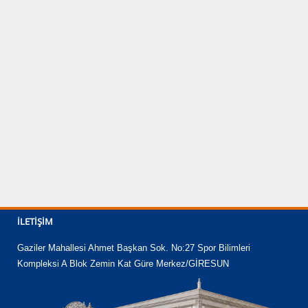
İLETIŞIM
Gaziler Mahallesi Ahmet Başkan Sok. No:27 Spor Bilimleri
Kompleksi A Blok Zemin Kat Güre Merkez/GİRESUN